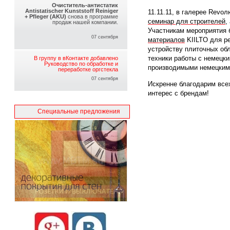
Очиститель-антистатик
Antistatischer Kunststoff Reiniger
11.11.11, в галерее Revo
+ Pfleger (AKU)
снова в программе
семинар для строителей
,
продаж нашей компании.
Участникам мероприятия
07 сентября
материалов
KIILTO для р
устройству плиточных обл
техники работы с немецк
В группу в вКонтакте добавлено
Руководство по обработке и
производимыми немецким
переработке оргстекла
07 сентября
Искренне благодарим все
интерес с брендам!
Специальные предложения