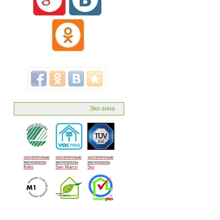
Эко-зона
экологичные
экологичные
экологичные
материалы
материалы
материалы
Kiilto
San Marco
Sto